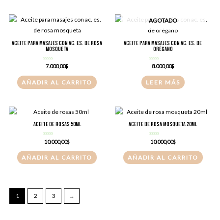
hasta
3.500,00$
múltiples
AGOTADO
variantes.
Las
opciones
Aceite para masajes con ac. es. de rosa
Aceite para masajes con ac. es. de
mosqueta
orégano
se
pueden
Valorado
Valorado
7.000,00
$
8.000,00
$
con
con
elegir
0
0
de
de
AÑADIR AL CARRITO
LEER MÁS
en
5
5
la
página
de
Aceite de rosas 50ml
Aceite de rosa mosqueta 20ml
producto
Valorado
Valorado
10.000,00
$
10.000,00
$
con
con
0
0
de
de
AÑADIR AL CARRITO
AÑADIR AL CARRITO
5
5
1
2
3
→