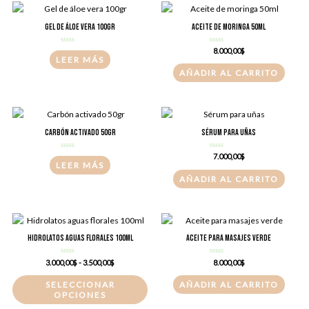
Gel de áloe vera 100gr
Aceite de moringa 50ml
Valorado
Valorado
8.000,00
$
con
con
LEER MÁS
0
0
de
de
AÑADIR AL CARRITO
5
5
Carbón activado 50gr
Sérum para uñas
Valorado
Valorado
7.000,00
$
con
con
LEER MÁS
0
0
de
de
AÑADIR AL CARRITO
5
5
Hidrolatos aguas florales 100ml
Aceite para masajes verde
Valorado
Rango
Valorado
3.000,00
$
-
3.500,00
$
8.000,00
$
con
con
de
0
0
Este
precios:
de
de
SELECCIONAR
AÑADIR AL CARRITO
5
5
desde
producto
OPCIONES
3.000,00$
tiene