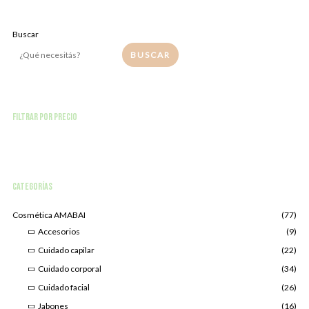
Buscar
BUSCAR
Filtrar por precio
Categorías
Cosmética AMABAI
(77)
Accesorios
(9)
Cuidado capilar
(22)
Cuidado corporal
(34)
Cuidado facial
(26)
Jabones
(16)