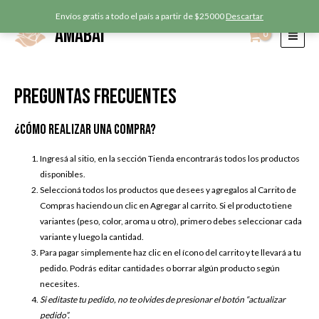
Ir
Envíos gratis a todo el país a partir de $25000
Descartar
al
AMABAI
contenido
MAI
MEN
Preguntas Frecuentes
¿Cómo realizar una compra?
Ingresá al
sitio
, en la sección
Tienda
encontrarás todos los productos
disponibles.
Seleccioná todos los productos que desees y agregalos al
Carrito de
Compras
haciendo un clic en Agregar al carrito. Si el producto tiene
variantes (peso, color, aroma u otro), primero debes seleccionar cada
variante y luego la cantidad.
Para pagar simplemente haz clic en el ícono del carrito y te llevará a tu
pedido. Podrás editar cantidades o borrar algún producto según
necesites.
Si editaste tu pedido, no te olvides de presionar el botón “actualizar
pedido”.