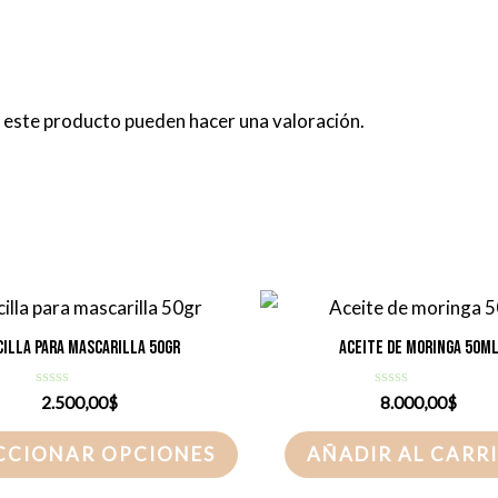
 este producto pueden hacer una valoración.
cilla para mascarilla 50gr
Aceite de moringa 50m
Valorado
Valorado
2.500,00
$
8.000,00
$
con
con
0
0
Este
de
de
CCIONAR OPCIONES
AÑADIR AL CARR
5
5
producto