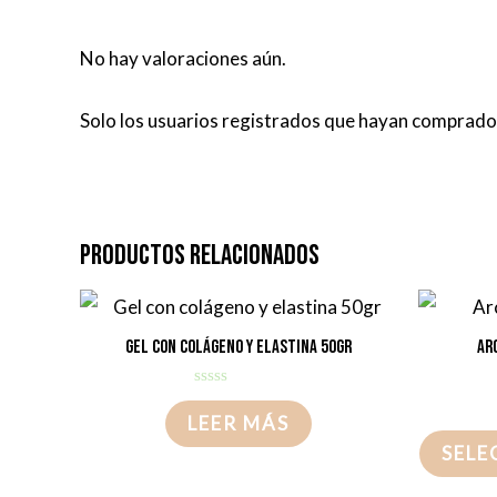
No hay valoraciones aún.
Solo los usuarios registrados que hayan comprado
Productos relacionados
Gel con colágeno y elastina 50gr
Ar
Valorado
con
LEER MÁS
0
de
SELE
5