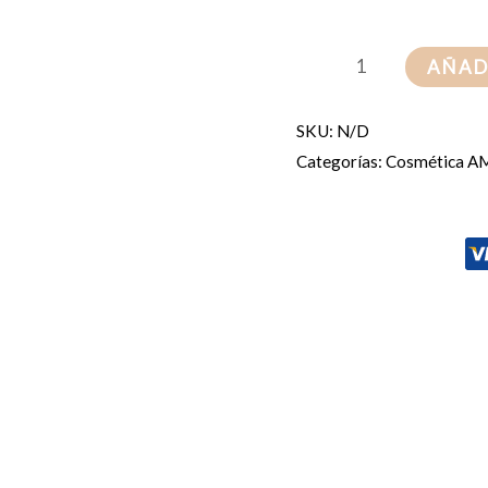
Polvo
AÑAD
desodorante
cantidad
SKU:
N/D
Categorías:
Cosmética A