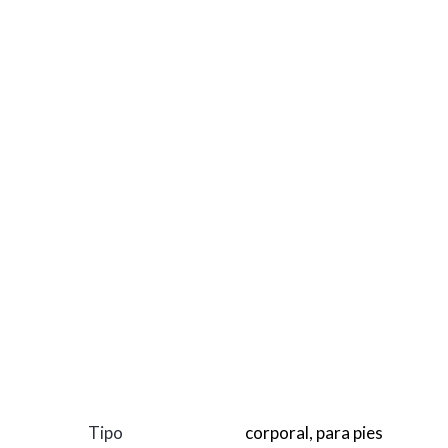
Información adicional
Valoraciones (0)
Tipo
corporal, para pies