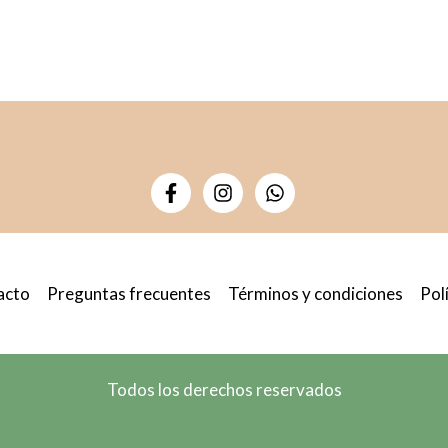
tiene
múltiples
variantes.
Las
opciones
se
pueden
elegir
en
la
acto
Preguntas frecuentes
Términos y condiciones
Pol
página
de
producto
Todos los derechos reservados